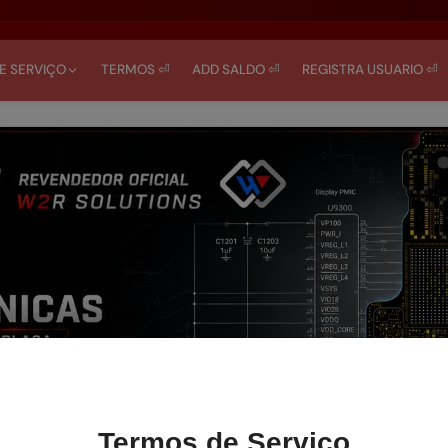
DE SERVIÇO
TERMOS ⏎
ADD SALDO ⏎
REGISTRA USUARIO ⏎
Termos de Serviço