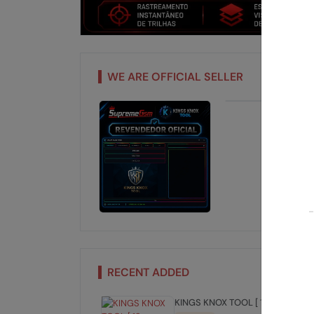
WE ARE OFFICIAL SELLER
RECENT ADDED
KINGS KNOX TOOL [ 12 meses ] 