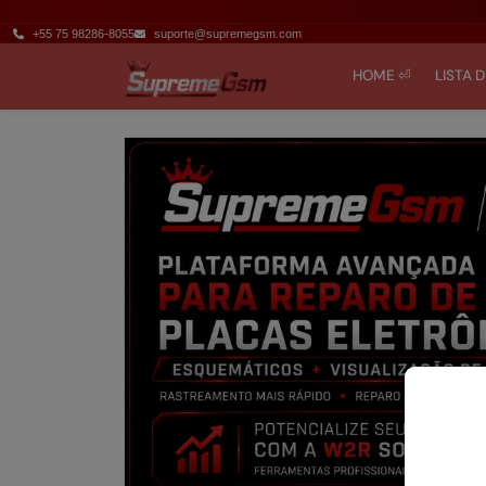
+55 75 98286-8055
suporte@supremegsm.com
HOME ⏎
LISTA 