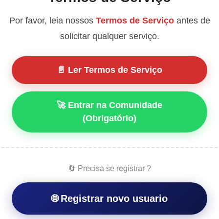
Por favor, leia nossos
Termos de Serviço
antes de
solicitar qualquer serviço.
📄 Ler Termos de Serviço
🚀 Entrar na Comunidade
(Obrigatório)
🔄 Precisa se registrar ?
🌐 Registrar novo usuario
✅
KINGS KNOX TOOL [ 6 meses ] ✅