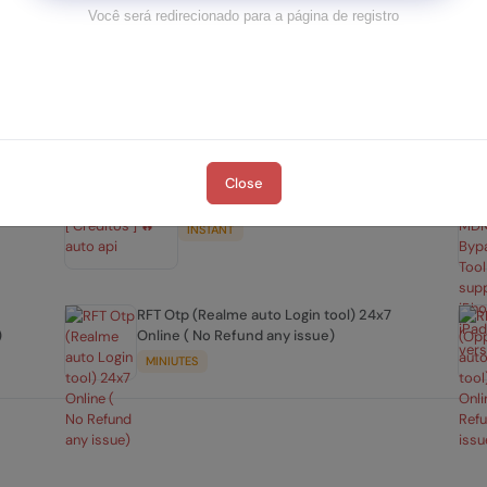
1-5 MIN
Você será redirecionado para a página de registro
es ]
Pure Unlocker Pro [ 12 Meses ] 🔥
1-5 MIN
Close
Tuna PRO Tool [ Creditos ] 🔥auto api
INSTANT
RFT Otp (Realme auto Login tool) 24x7
)
Online ( No Refund any issue)
MINIUTES