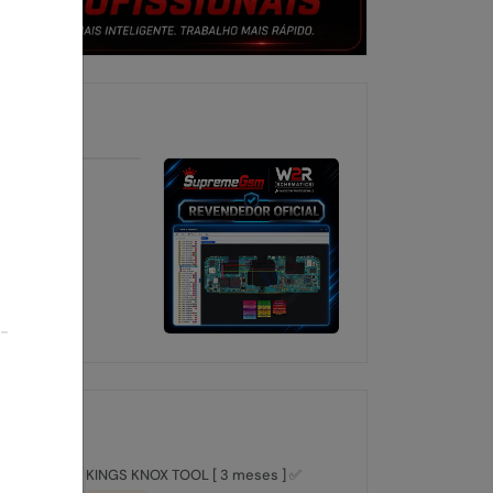
KINGS KNOX TOOL [ 3 meses ] ✅