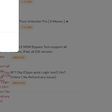
1-5 MIN
Pure Unlocker Pro [ 6 Meses ] 🔥
1-5 MIN
FRPFILE MDM Bypass Tool support all
iPhone, iPad, all iOS version
MINUTES
RFT Otp (Oppo auto Login tool) 24x7
Online ( No Refund any issue)
MINIUTES