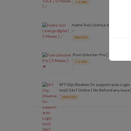
1-5 MIN
Hydra Tool Licença digital [ 3 Mes
✅
MINUTES
Pure Unlocker Pro [ 3 Meses ] 🔥
1-5 MIN
RFT Otp (Realme O+ support auto Login
tool) 24x7 Online ( No Refund any issue
MINIUTES