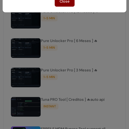
Close
Pure Unlocker Pro [ 12 Meses ] 🔥
1-5 MIN
Pure Unlocker Pro [ 6 Meses ] 🔥
1-5 MIN
Pure Unlocker Pro [ 3 Meses ] 🔥
1-5 MIN
Tuna PRO Tool [ Creditos ] 🔥auto api
INSTANT
FRPFILE MDM Bypass Tool support all