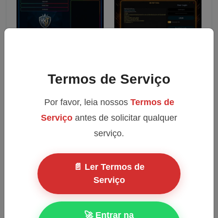
Termos de Serviço
RECENT ADDED
Por favor, leia nossos
Termos de
REFOX Bitmap Ativação [ 12 Meses ] 3PC 🗝️
Serviço
antes de solicitar qualquer
1-15 MIN
serviço.
REFOX Bitmap Ativação [ 12 Meses ] 1PC 🗝️
📄 Ler Termos de
1-15 MIN
Serviço
REFOX Bitmap Ativação [ 1 Mes ] 1PC 🗝️
🚀 Entrar na