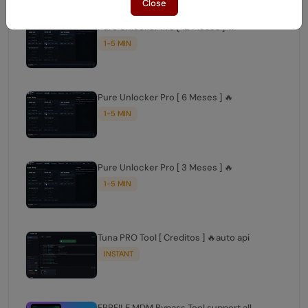
Close
Pure Unlocker Pro [ 12 Meses ] 🔥
1-5 MIN
Pure Unlocker Pro [ 6 Meses ] 🔥
1-5 MIN
Pure Unlocker Pro [ 3 Meses ] 🔥
1-5 MIN
Tuna PRO Tool [ Creditos ] 🔥auto api
INSTANT
FRPFILE MDM Bypass Tool support all